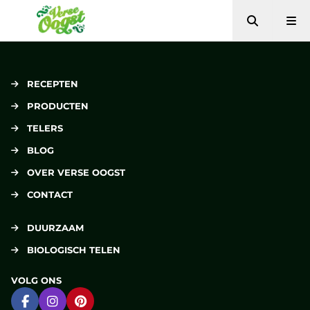
Zoeken
Me
Verse Oogst
RECEPTEN
PRODUCTEN
TELERS
BLOG
OVER VERSE OOGST
CONTACT
DUURZAAM
BIOLOGISCH TELEN
VOLG ONS
Ga naar Facebook
Ga naar Instagram
Ga naar Pinterest