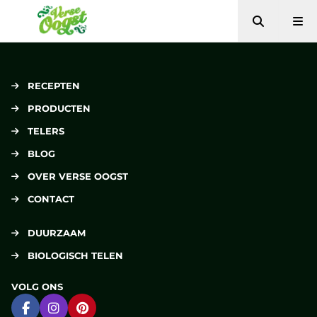
Zoeken
Me
Verse Oogst
RECEPTEN
PRODUCTEN
TELERS
BLOG
OVER VERSE OOGST
CONTACT
DUURZAAM
BIOLOGISCH TELEN
VOLG ONS
Ga naar Facebook
Ga naar Instagram
Ga naar Pinterest