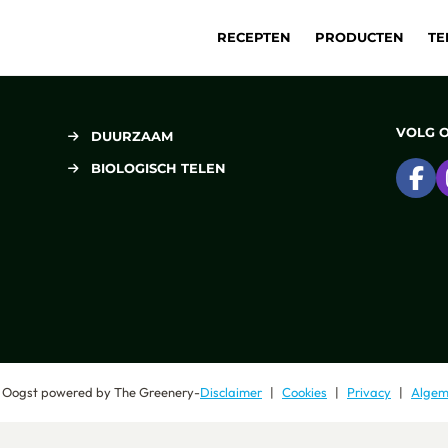
RECEPTEN
PRODUCTEN
TE
VOLG 
DUURZAAM
BIOLOGISCH TELEN
Ga
 Oogst
powered by
The Greenery
-
Disclaimer
Cookies
Privacy
Algem