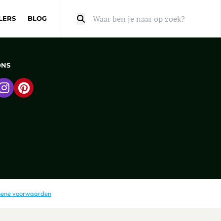
LERS
BLOG
Zoeken
ONS
 naar Facebook
Ga naar Instagram
Ga naar Pinterest
ene voorwaarden