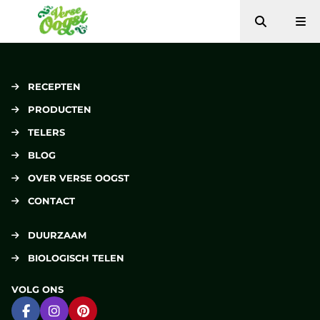
Zoeken
Me
Verse Oogst
RECEPTEN
PRODUCTEN
TELERS
BLOG
OVER VERSE OOGST
CONTACT
DUURZAAM
BIOLOGISCH TELEN
VOLG ONS
Ga naar Facebook
Ga naar Instagram
Ga naar Pinterest