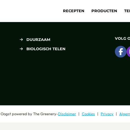
RECEPTEN
PRODUCTEN
TE
VOLG 
DUURZAAM
BIOLOGISCH TELEN
Ga
 Oogst
powered by
The Greenery
-
Disclaimer
Cookies
Privacy
Algem