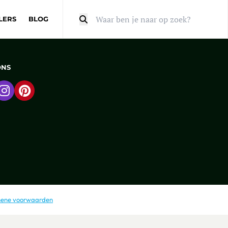
LERS
BLOG
Zoeken
ONS
 naar Facebook
Ga naar Instagram
Ga naar Pinterest
ene voorwaarden