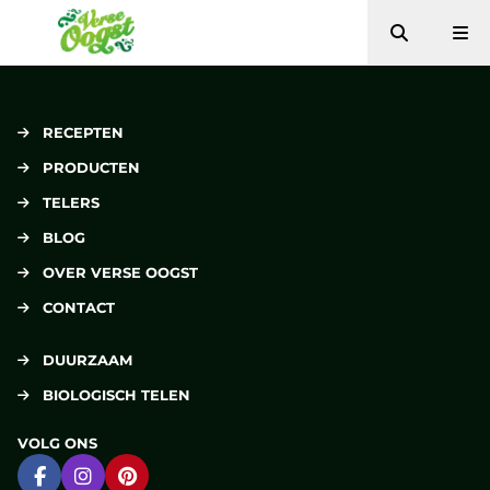
Zoeken
Me
Verse Oogst
RECEPTEN
PRODUCTEN
TELERS
BLOG
OVER VERSE OOGST
CONTACT
DUURZAAM
BIOLOGISCH TELEN
VOLG ONS
Ga naar Facebook
Ga naar Instagram
Ga naar Pinterest