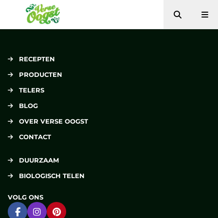
Zoeken
Me
Verse Oogst
RECEPTEN
PRODUCTEN
TELERS
BLOG
OVER VERSE OOGST
CONTACT
DUURZAAM
BIOLOGISCH TELEN
VOLG ONS
Ga naar Facebook
Ga naar Instagram
Ga naar Pinterest