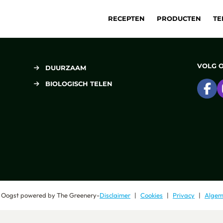
RECEPTEN
PRODUCTEN
TE
VOLG 
DUURZAAM
BIOLOGISCH TELEN
Ga
 Oogst
powered by
The Greenery
-
Disclaimer
Cookies
Privacy
Algem