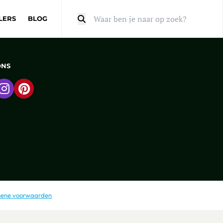
LERS
BLOG
Zoeken
ONS
 naar Facebook
Ga naar Instagram
Ga naar Pinterest
ene voorwaarden