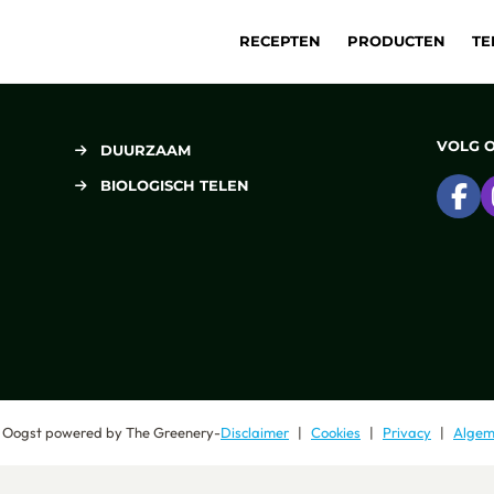
RECEPTEN
PRODUCTEN
TE
VOLG 
DUURZAAM
BIOLOGISCH TELEN
Ga
 Oogst
powered by
The Greenery
-
Disclaimer
Cookies
Privacy
Algem