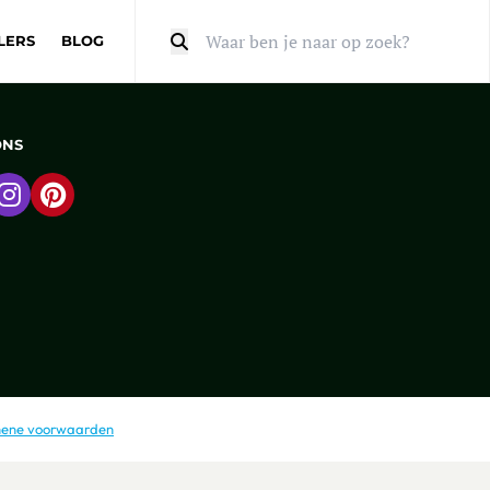
LERS
BLOG
Zoeken
ONS
 naar Facebook
Ga naar Instagram
Ga naar Pinterest
ene voorwaarden