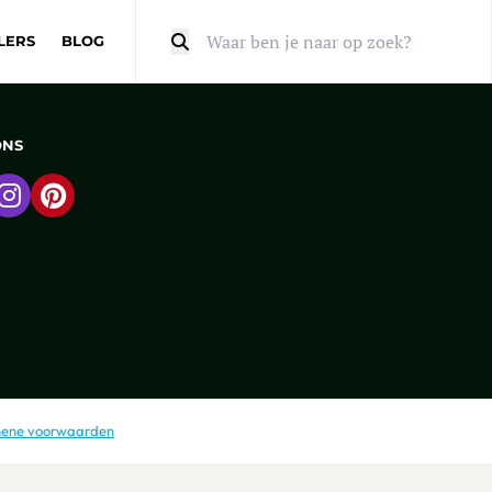
LERS
BLOG
Zoeken
ONS
 naar Facebook
Ga naar Instagram
Ga naar Pinterest
ene voorwaarden