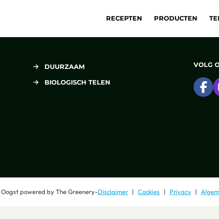
RECEPTEN
PRODUCTEN
TE
VOLG 
DUURZAAM
BIOLOGISCH TELEN
Ga
 Oogst
powered by
The Greenery
-
Disclaimer
Cookies
Privacy
Algem