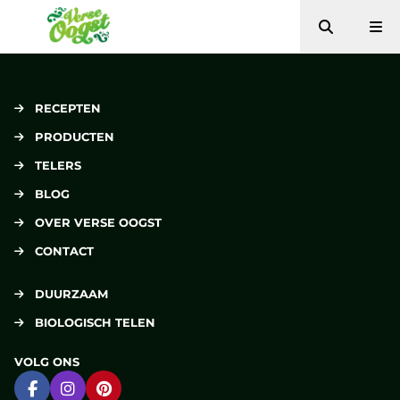
Zoeken
Me
Verse Oogst
RECEPTEN
PRODUCTEN
TELERS
BLOG
OVER VERSE OOGST
CONTACT
DUURZAAM
BIOLOGISCH TELEN
VOLG ONS
Ga naar Facebook
Ga naar Instagram
Ga naar Pinterest