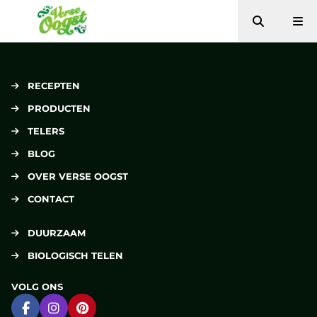
Zoeken
Me
Verse Oogst
RECEPTEN
PRODUCTEN
TELERS
BLOG
OVER VERSE OOGST
CONTACT
DUURZAAM
BIOLOGISCH TELEN
VOLG ONS
Ga naar Facebook
Ga naar Instagram
Ga naar Pinterest