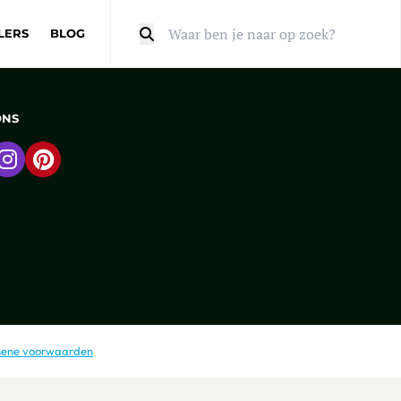
LERS
BLOG
Zoeken
ONS
 naar Facebook
Ga naar Instagram
Ga naar Pinterest
ene voorwaarden