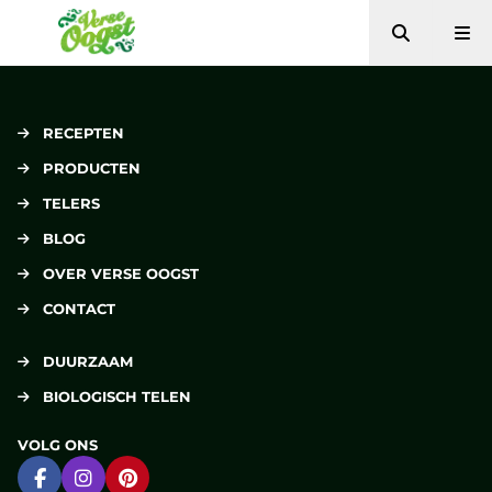
Zoeken
Me
Verse Oogst
RECEPTEN
PRODUCTEN
TELERS
BLOG
OVER VERSE OOGST
CONTACT
DUURZAAM
BIOLOGISCH TELEN
VOLG ONS
Ga naar Facebook
Ga naar Instagram
Ga naar Pinterest