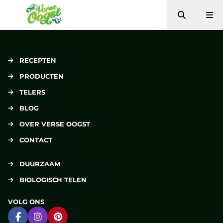
Zoeken
Me
Verse Oogst
RECEPTEN
PRODUCTEN
TELERS
BLOG
OVER VERSE OOGST
CONTACT
DUURZAAM
BIOLOGISCH TELEN
VOLG ONS
Ga naar Facebook
Ga naar Instagram
Ga naar Pinterest