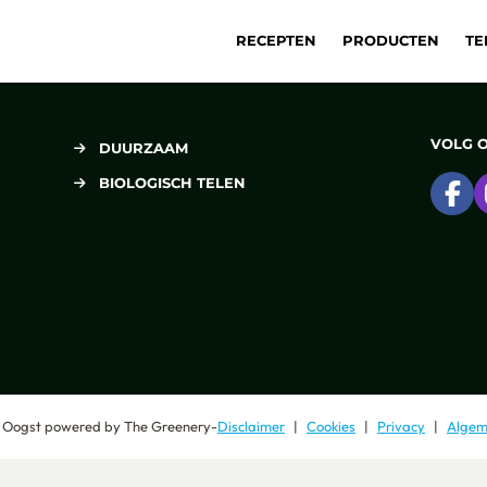
RECEPTEN
PRODUCTEN
TE
VOLG 
DUURZAAM
BIOLOGISCH TELEN
Ga
 Oogst
powered by
The Greenery
-
Disclaimer
Cookies
Privacy
Algem