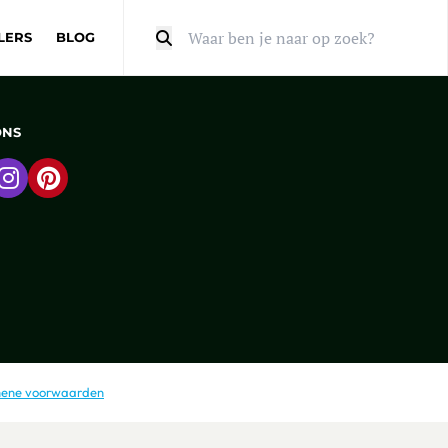
LERS
BLOG
Zoeken
ONS
 naar Facebook
Ga naar Instagram
Ga naar Pinterest
ene voorwaarden