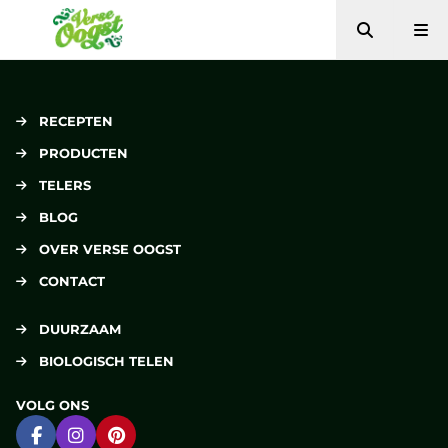
Zoeken
Me
Verse Oogst
RECEPTEN
PRODUCTEN
TELERS
BLOG
OVER VERSE OOGST
CONTACT
DUURZAAM
BIOLOGISCH TELEN
VOLG ONS
Ga naar Facebook
Ga naar Instagram
Ga naar Pinterest