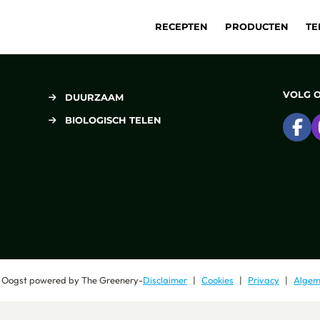
RECEPTEN
PRODUCTEN
TE
VOLG 
DUURZAAM
BIOLOGISCH TELEN
Ga
 Oogst
powered by
The Greenery
-
Disclaimer
Cookies
Privacy
Algem