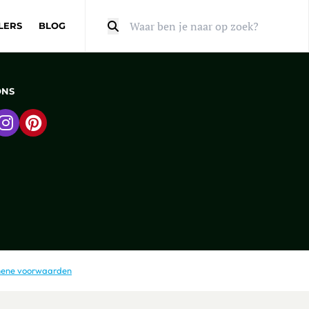
LERS
BLOG
Zoeken
ONS
 naar Facebook
Ga naar Instagram
Ga naar Pinterest
ene voorwaarden