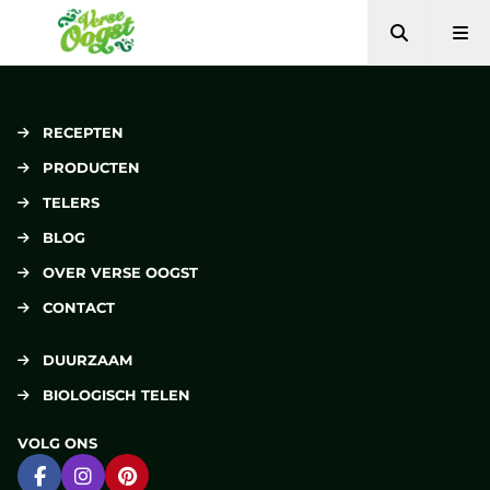
Zoeken
Me
Verse Oogst
RECEPTEN
PRODUCTEN
TELERS
BLOG
OVER VERSE OOGST
CONTACT
DUURZAAM
BIOLOGISCH TELEN
VOLG ONS
Ga naar Facebook
Ga naar Instagram
Ga naar Pinterest