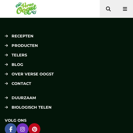
Zoeken
Me
Verse Oogst
RECEPTEN
PRODUCTEN
TELERS
BLOG
OVER VERSE OOGST
CONTACT
DUURZAAM
BIOLOGISCH TELEN
VOLG ONS
Ga naar Facebook
Ga naar Instagram
Ga naar Pinterest