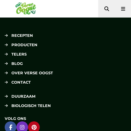
Zoeken
Me
Verse Oogst
RECEPTEN
PRODUCTEN
TELERS
BLOG
OVER VERSE OOGST
CONTACT
DUURZAAM
BIOLOGISCH TELEN
VOLG ONS
Ga naar Facebook
Ga naar Instagram
Ga naar Pinterest