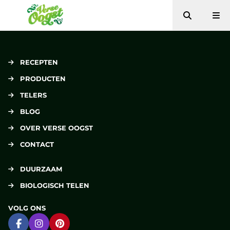
Zoeken
Me
Verse Oogst
RECEPTEN
PRODUCTEN
TELERS
BLOG
OVER VERSE OOGST
CONTACT
DUURZAAM
BIOLOGISCH TELEN
VOLG ONS
Ga naar Facebook
Ga naar Instagram
Ga naar Pinterest