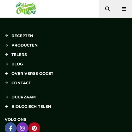
Zoeken
Me
Verse Oogst
RECEPTEN
PRODUCTEN
TELERS
BLOG
OVER VERSE OOGST
CONTACT
DUURZAAM
BIOLOGISCH TELEN
VOLG ONS
Ga naar Facebook
Ga naar Instagram
Ga naar Pinterest