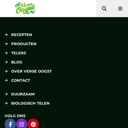
Zoeken
Me
Verse Oogst
RECEPTEN
PRODUCTEN
TELERS
BLOG
OVER VERSE OOGST
CONTACT
DUURZAAM
BIOLOGISCH TELEN
VOLG ONS
Ga naar Facebook
Ga naar Instagram
Ga naar Pinterest