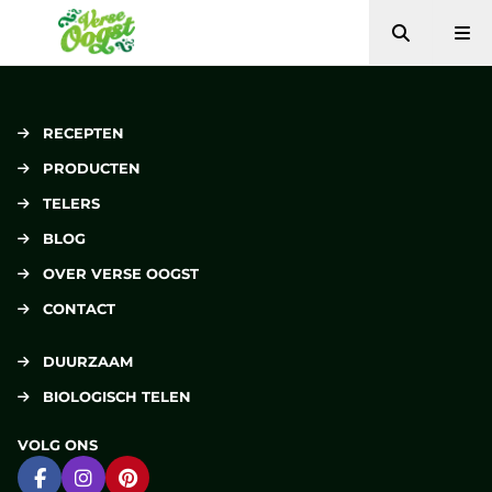
Zoeken
Me
Verse Oogst
RECEPTEN
PRODUCTEN
TELERS
BLOG
OVER VERSE OOGST
CONTACT
DUURZAAM
BIOLOGISCH TELEN
VOLG ONS
Ga naar Facebook
Ga naar Instagram
Ga naar Pinterest