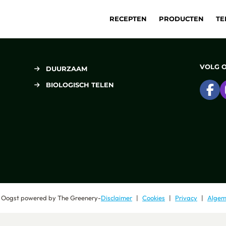
RECEPTEN
PRODUCTEN
TE
VOLG 
DUURZAAM
BIOLOGISCH TELEN
Ga
 Oogst
powered by
The Greenery
-
Disclaimer
Cookies
Privacy
Algem