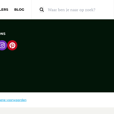
LERS
BLOG
Zoeken
ONS
 naar Facebook
Ga naar Instagram
Ga naar Pinterest
ene voorwaarden