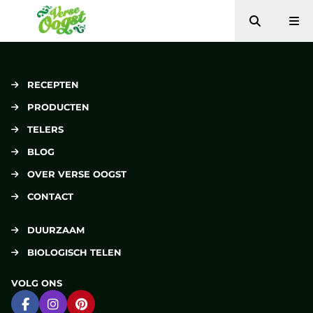
Zoeken
Me
Verse Oogst
RECEPTEN
PRODUCTEN
TELERS
BLOG
OVER VERSE OOGST
CONTACT
DUURZAAM
BIOLOGISCH TELEN
VOLG ONS
Ga naar Facebook
Ga naar Instagram
Ga naar Pinterest