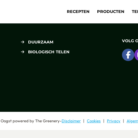
RECEPTEN
PRODUCTEN
TE
VOLG 
DUURZAAM
BIOLOGISCH TELEN
Ga
 Oogst
powered by
The Greenery
-
Disclaimer
Cookies
Privacy
Algem