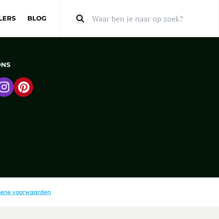
LERS
BLOG
Zoeken
ONS
 naar Facebook
Ga naar Instagram
Ga naar Pinterest
ene voorwaarden