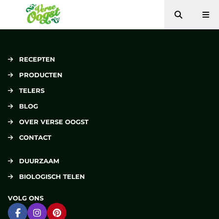
Zoeken
Me
Verse Oogst
RECEPTEN
PRODUCTEN
TELERS
BLOG
OVER VERSE OOGST
CONTACT
DUURZAAM
BIOLOGISCH TELEN
VOLG ONS
Ga naar Facebook
Ga naar Instagram
Ga naar Pinterest