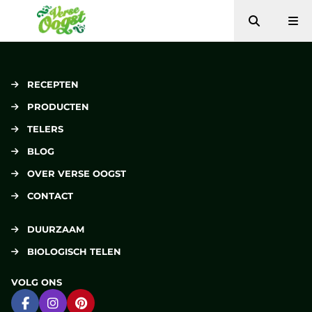
Zoeken
Me
Verse Oogst
RECEPTEN
PRODUCTEN
TELERS
BLOG
OVER VERSE OOGST
CONTACT
DUURZAAM
BIOLOGISCH TELEN
VOLG ONS
Ga naar Facebook
Ga naar Instagram
Ga naar Pinterest