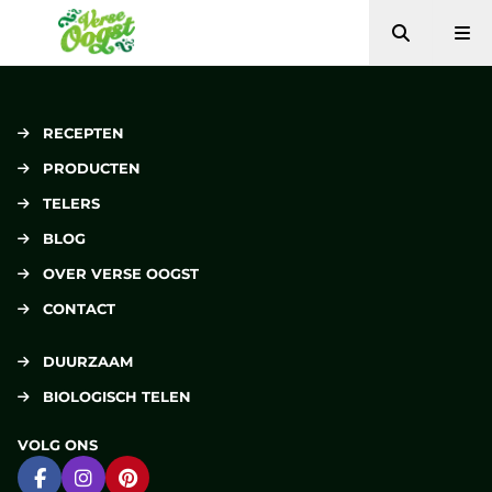
Zoeken
Me
Verse Oogst
RECEPTEN
PRODUCTEN
TELERS
BLOG
OVER VERSE OOGST
CONTACT
DUURZAAM
BIOLOGISCH TELEN
VOLG ONS
Ga naar Facebook
Ga naar Instagram
Ga naar Pinterest