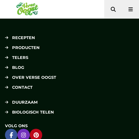
Zoeken
Me
Verse Oogst
RECEPTEN
PRODUCTEN
TELERS
BLOG
OVER VERSE OOGST
CONTACT
DUURZAAM
BIOLOGISCH TELEN
VOLG ONS
Ga naar Facebook
Ga naar Instagram
Ga naar Pinterest