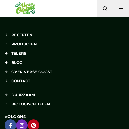
Zoeken
Me
Verse Oogst
RECEPTEN
PRODUCTEN
TELERS
BLOG
OVER VERSE OOGST
CONTACT
DUURZAAM
BIOLOGISCH TELEN
VOLG ONS
Ga naar Facebook
Ga naar Instagram
Ga naar Pinterest