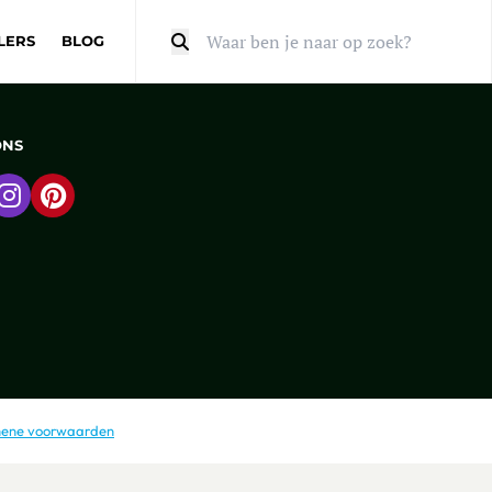
LERS
BLOG
Zoeken
ONS
 naar Facebook
Ga naar Instagram
Ga naar Pinterest
ene voorwaarden