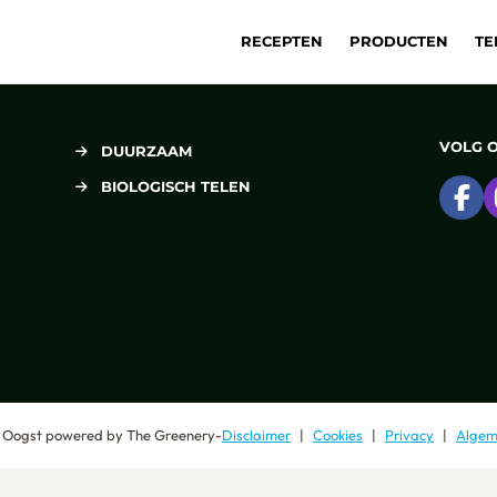
RECEPTEN
PRODUCTEN
TE
VOLG 
DUURZAAM
BIOLOGISCH TELEN
Ga
 Oogst
powered by
The Greenery
-
Disclaimer
Cookies
Privacy
Algem