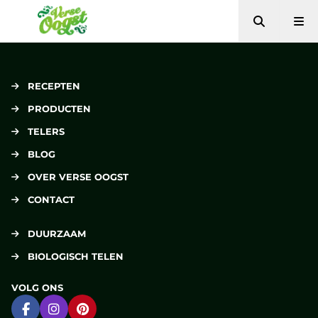
Zoeken
Me
Verse Oogst
RECEPTEN
PRODUCTEN
TELERS
BLOG
OVER VERSE OOGST
CONTACT
DUURZAAM
BIOLOGISCH TELEN
VOLG ONS
Ga naar Facebook
Ga naar Instagram
Ga naar Pinterest