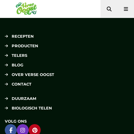
Zoeken
Me
Verse Oogst
RECEPTEN
PRODUCTEN
TELERS
BLOG
OVER VERSE OOGST
CONTACT
DUURZAAM
BIOLOGISCH TELEN
VOLG ONS
Ga naar Facebook
Ga naar Instagram
Ga naar Pinterest