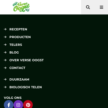
Zoeken
Me
Verse Oogst
RECEPTEN
PRODUCTEN
TELERS
BLOG
OVER VERSE OOGST
CONTACT
DUURZAAM
BIOLOGISCH TELEN
VOLG ONS
Ga naar Facebook
Ga naar Instagram
Ga naar Pinterest