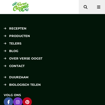
Zoeken
Me
Verse Oogst
RECEPTEN
PRODUCTEN
TELERS
BLOG
OVER VERSE OOGST
CONTACT
DUURZAAM
BIOLOGISCH TELEN
VOLG ONS
Ga naar Facebook
Ga naar Instagram
Ga naar Pinterest