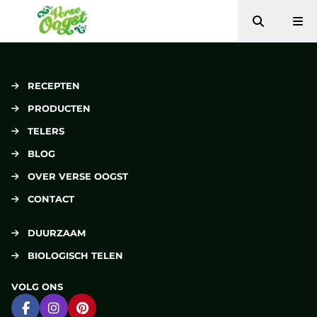
Zoeken
Me
Verse Oogst
RECEPTEN
PRODUCTEN
TELERS
BLOG
OVER VERSE OOGST
CONTACT
DUURZAAM
BIOLOGISCH TELEN
VOLG ONS
Ga naar Facebook
Ga naar Instagram
Ga naar Pinterest