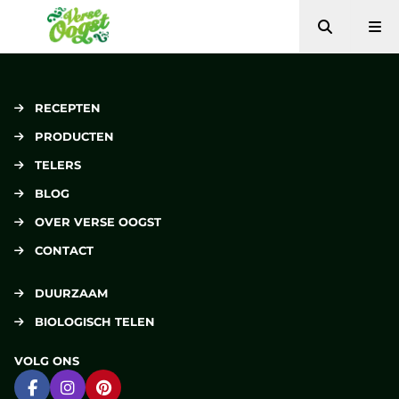
Zoeken
Me
Verse Oogst
RECEPTEN
PRODUCTEN
TELERS
BLOG
OVER VERSE OOGST
CONTACT
DUURZAAM
BIOLOGISCH TELEN
VOLG ONS
Ga naar Facebook
Ga naar Instagram
Ga naar Pinterest