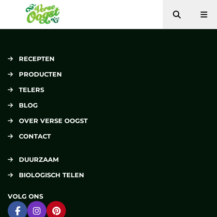
Zoeken
Me
Verse Oogst
RECEPTEN
PRODUCTEN
TELERS
BLOG
OVER VERSE OOGST
CONTACT
DUURZAAM
BIOLOGISCH TELEN
VOLG ONS
Ga naar Facebook
Ga naar Instagram
Ga naar Pinterest