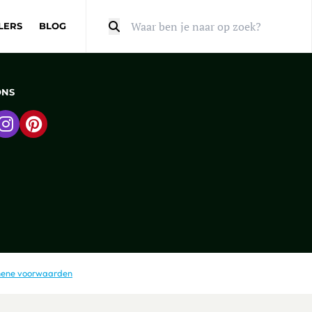
LERS
BLOG
Zoeken
ONS
 naar Facebook
Ga naar Instagram
Ga naar Pinterest
ene voorwaarden