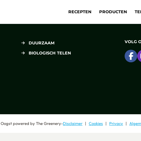
RECEPTEN
PRODUCTEN
TE
VOLG 
DUURZAAM
BIOLOGISCH TELEN
Ga
 Oogst
powered by
The Greenery
-
Disclaimer
Cookies
Privacy
Algem