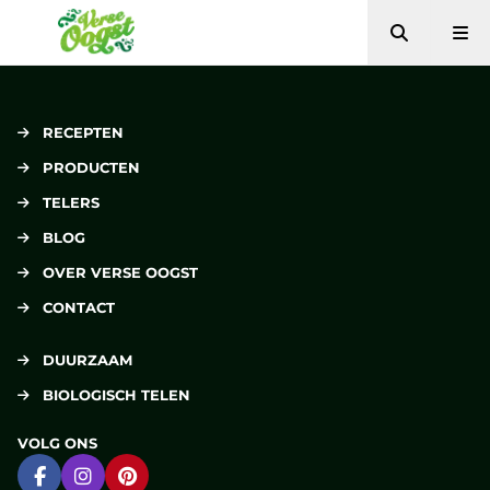
Zoeken
Me
Verse Oogst
RECEPTEN
PRODUCTEN
TELERS
BLOG
OVER VERSE OOGST
CONTACT
DUURZAAM
BIOLOGISCH TELEN
VOLG ONS
Ga naar Facebook
Ga naar Instagram
Ga naar Pinterest