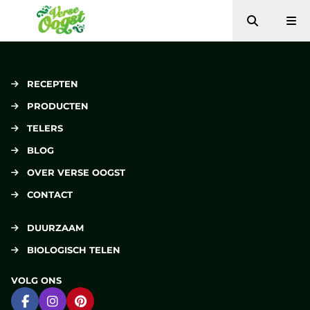
Zoeken
Me
Verse Oogst
RECEPTEN
PRODUCTEN
TELERS
BLOG
OVER VERSE OOGST
CONTACT
DUURZAAM
BIOLOGISCH TELEN
VOLG ONS
Ga naar Facebook
Ga naar Instagram
Ga naar Pinterest