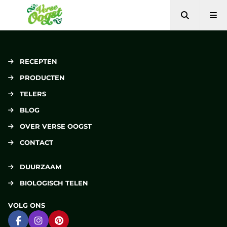
Zoeken
Me
Verse Oogst
RECEPTEN
PRODUCTEN
TELERS
BLOG
OVER VERSE OOGST
CONTACT
DUURZAAM
BIOLOGISCH TELEN
VOLG ONS
Ga naar Facebook
Ga naar Instagram
Ga naar Pinterest