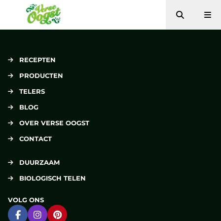
Zoeken
Me
Verse Oogst
RECEPTEN
PRODUCTEN
TELERS
BLOG
OVER VERSE OOGST
CONTACT
DUURZAAM
BIOLOGISCH TELEN
VOLG ONS
Ga naar Facebook
Ga naar Instagram
Ga naar Pinterest