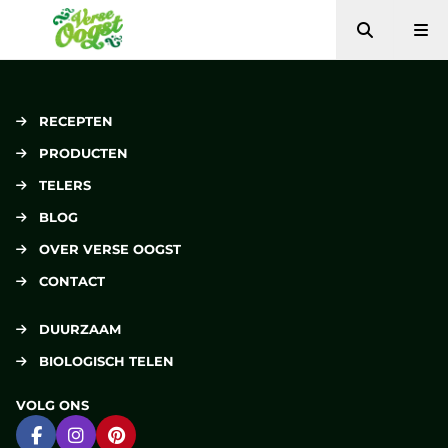
Zoeken
Me
Verse Oogst
RECEPTEN
PRODUCTEN
TELERS
BLOG
OVER VERSE OOGST
CONTACT
DUURZAAM
BIOLOGISCH TELEN
VOLG ONS
Ga naar Facebook
Ga naar Instagram
Ga naar Pinterest