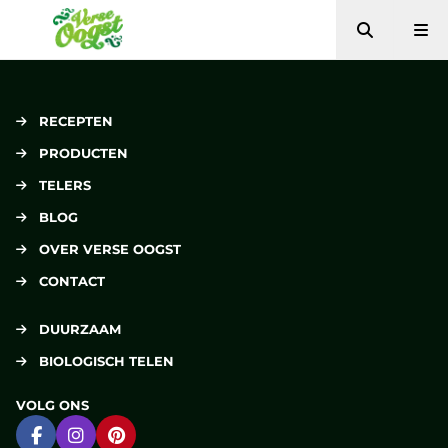
Zoeken
Me
Verse Oogst
RECEPTEN
PRODUCTEN
TELERS
BLOG
OVER VERSE OOGST
CONTACT
DUURZAAM
BIOLOGISCH TELEN
VOLG ONS
Ga naar Facebook
Ga naar Instagram
Ga naar Pinterest