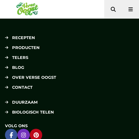
Zoeken
Me
Verse Oogst
RECEPTEN
PRODUCTEN
TELERS
BLOG
OVER VERSE OOGST
CONTACT
DUURZAAM
BIOLOGISCH TELEN
VOLG ONS
Ga naar Facebook
Ga naar Instagram
Ga naar Pinterest