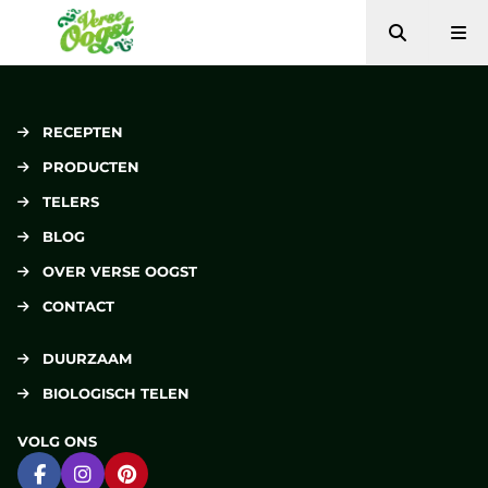
Zoeken
Me
Verse Oogst
RECEPTEN
PRODUCTEN
TELERS
BLOG
OVER VERSE OOGST
CONTACT
DUURZAAM
BIOLOGISCH TELEN
VOLG ONS
Ga naar Facebook
Ga naar Instagram
Ga naar Pinterest